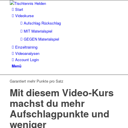
Start

Videokurse

Aufschlag Rückschlag

MIT Materialspiel

GEGEN Materialspiel

Einzeltraining

Videoanalysen

Account Login

Menü
Garantiert mehr Punkte pro Satz
Mit diesem Video-Kurs
machst du mehr
Aufschlagpunkte und
weniger